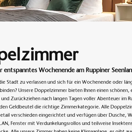
Am 
pelzimmer
Ihr entspanntes Wochenende am Ruppiner Seenla
 die Stadt zu verlassen und sich für ein Wochenende oder län
rbinden? Unsere Doppelzimmer bieten Ihnen einen schönen, 
und Zurückziehen nach langen Tagen voller Abenteuer im R
eden Geldbeutel die richtige Zimmerkategorie. Alle Doppelz
Detail verschieden eingerichtet und verfügen über Dusche, 
LAN, Fenster mit Verdunkelungsrollos und teilweise Insekten
ecke. Alle unsere Zimmer haben keine Klimaanlage, es gibt au