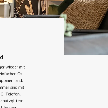
Alten Rhi
Hotel und Resta
nd
ger wieder mit
einfachen Ort
uppiner Land.
immer sind mit
WC, Telefon,
schutzgittern
ch keinen