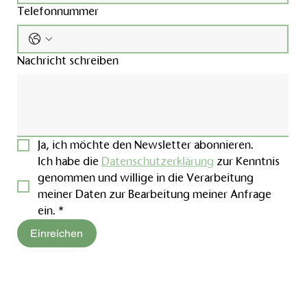
chung
Telefonnummer
fortige Bestätigung aller Buchungen.
f konsistente Tarife und Firmenraten.
Schnelle und zuverlässige Auszahlung Ihrer Provisionen.
Nachricht schreiben
ungen oder Gruppenvereinbarungen? Unser Sales-Team hilft I
0
Ja, ich möchte den Newsletter abonnieren.
Ich habe die 
Datenschutzerklärung
 zur Kenntnis 
genommen und willige in die Verarbeitung 
meiner Daten zur Bearbeitung meiner Anfrage 
ein.
*
Einreichen