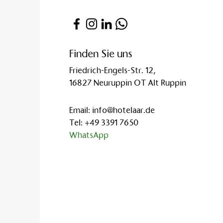
Ihre Vorteile bei einer GDS-Bu
Echtzeit-Verfügbarkeit:
 So
Raten-Garantie:
 Zugriff au
Kommissionsabrechnung:
 
Finden Sie uns
Kontakt für Reisebüros
Friedrich-Engels-Str. 12,
Haben Sie Fragen zu Raten-Lad
16827 Neuruppin OT Alt Ruppin
E-Mail:
info@hotelaar.de
Telefon:
 +49 (03391) 7651
Email:
info@hotelaar.de
Tel:
+49 3391 7650
WhatsApp