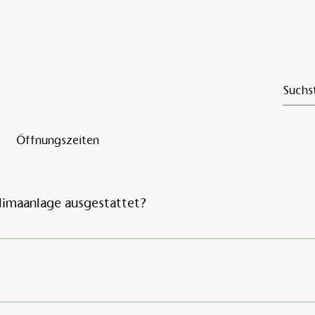
Am 
Öffnungszeiten
limaanlage ausgestattet?
Klimaanlage.
Alten Rhin in Neuruppin kein Speiseservice im Hotelzimmer a