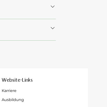
nser Hotel ist vollständig an 
ren vereinbarten Raten oder 
Website-Links
Karriere
Ausbildung