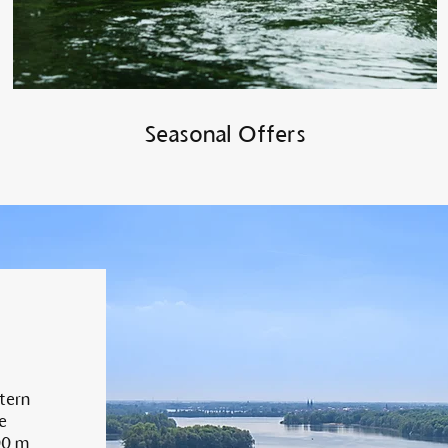
Seasonal Offers
tern
e
00 m