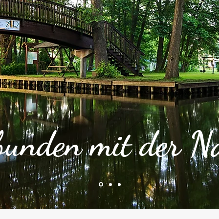
© Hotel & Restaurant Am Alten Rhin
Am 
bunden mit der N