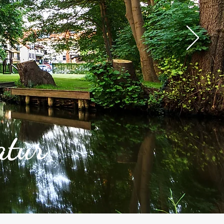
Alten Rhi
Hotel und Resta
atur