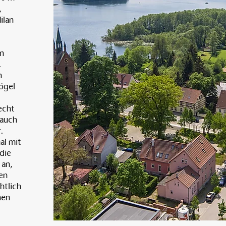
,
ilan
en
.
n
ögel
Hecht
 auch
.
al mit
die
 an,
en
htlich
nen