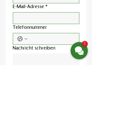
E-Mail-Adresse
*
Telefonnummer
1
Nachricht schreiben
Ja, ich möchte den 
Newsletter abonnieren.
Ich habe die 
Datenschutzerklärung
 zur 
Kenntnis genommen und 
willige in die Verarbeitung 
meiner Daten zur 