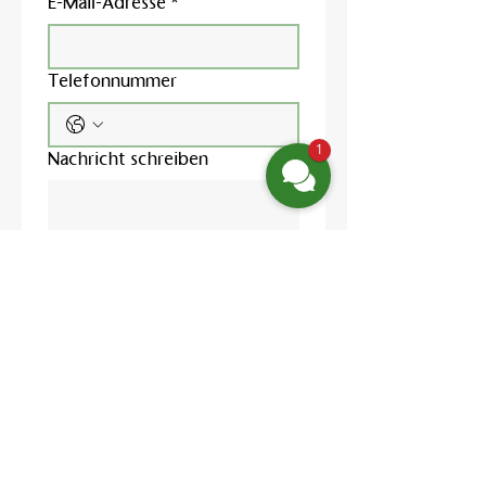
E-Mail-Adresse
*
Telefonnummer
1
Nachricht schreiben
Ja, ich möchte den 
Newsletter abonnieren.
Ich habe die 
Datenschutzerklärung
 zur 
Kenntnis genommen und 
willige in die Verarbeitung 
meiner Daten zur 
Bearbeitung meiner 