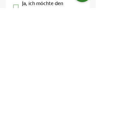
Ja, ich möchte den 
Newsletter abonnieren.
Ich habe die 
Datenschutzerklärung
 zur 
Kenntnis genommen und 
willige in die Verarbeitung 
meiner Daten zur 
Bearbeitung meiner 
Anfrage ein.
*
Einreichen