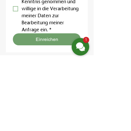
Kenntnis genommen und 
willige in die Verarbeitung 
meiner Daten zur 
Bearbeitung meiner 
Anfrage ein.
*
Einreichen
1
Finden Sie uns
Friedrich-Engels-Str. 12,
16827 Neuruppin OT Alt Ruppin
Email:
info@hotelaar.de