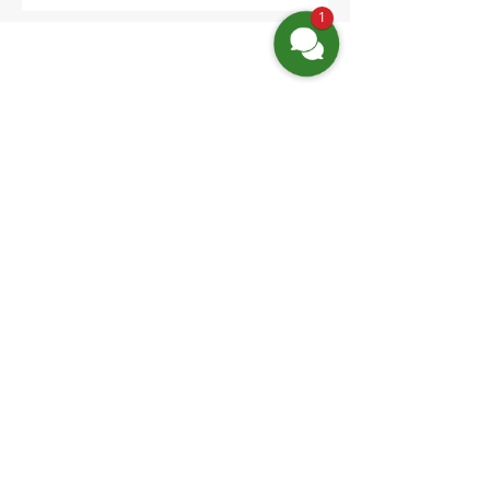
1
Finden Sie uns
Friedrich-Engels-Str. 12,
16827 Neuruppin OT Alt Ruppin
Email:
info@hotelaar.de
Tel:
+49 3391 7650
WhatsApp
Website-Links