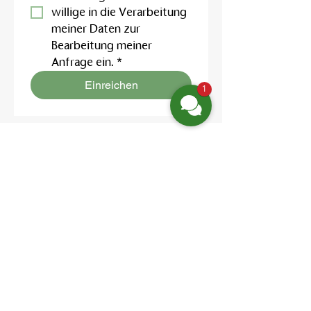
willige in die Verarbeitung 
meiner Daten zur 
Bearbeitung meiner 
Anfrage ein.
*
Einreichen
1
Finden Sie uns
Friedrich-Engels-Str. 12,
16827 Neuruppin OT Alt Ruppin
Email:
info@hotelaar.de