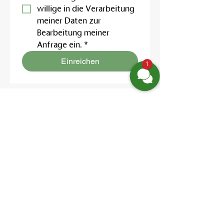
willige in die Verarbeitung 
meiner Daten zur 
Bearbeitung meiner 
Anfrage ein.
*
Einreichen
1
Finden Sie uns
Friedrich-Engels-Str. 12,
16827 Neuruppin OT Alt Ruppin
Email:
info@hotelaar.de