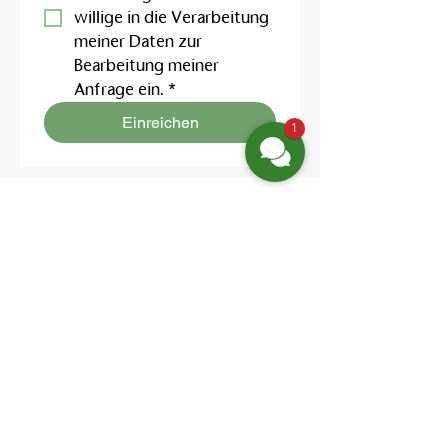
willige in die Verarbeitung 
meiner Daten zur 
Bearbeitung meiner 
Anfrage ein.
*
Einreichen
1
Finden Sie uns
Friedrich-Engels-Str. 12,
16827 Neuruppin OT Alt Ruppin
Email:
info@hotelaar.de