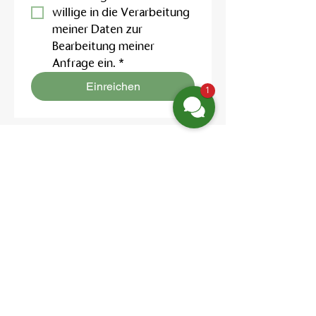
willige in die Verarbeitung 
meiner Daten zur 
Bearbeitung meiner 
Anfrage ein.
*
Einreichen
1
Finden Sie uns
Friedrich-Engels-Str. 12,
16827 Neuruppin OT Alt Ruppin
Email:
info@hotelaar.de