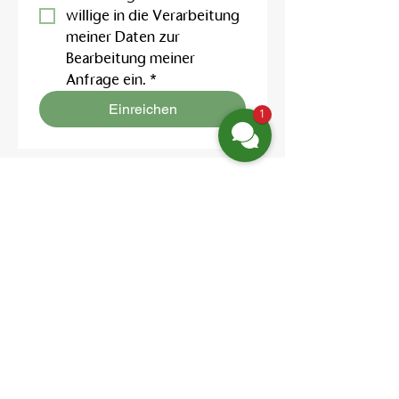
willige in die Verarbeitung 
meiner Daten zur 
Bearbeitung meiner 
Anfrage ein.
*
Einreichen
1
Finden Sie uns
Friedrich-Engels-Str. 12,
16827 Neuruppin OT Alt Ruppin
Email:
info@hotelaar.de