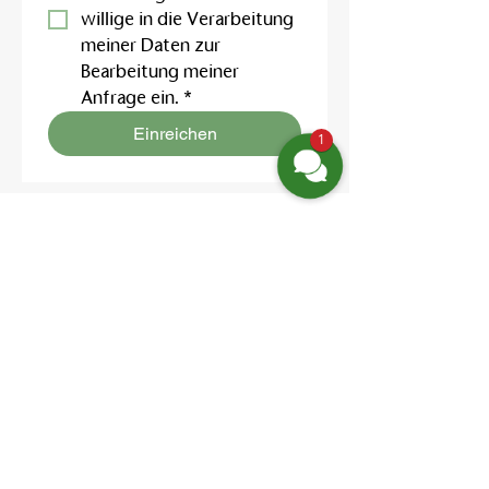
willige in die Verarbeitung 
meiner Daten zur 
Bearbeitung meiner 
Anfrage ein.
*
Einreichen
1
Finden Sie uns
Friedrich-Engels-Str. 12,
16827 Neuruppin OT Alt Ruppin
Email:
info@hotelaar.de