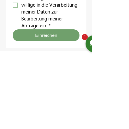
willige in die Verarbeitung 
meiner Daten zur 
Bearbeitung meiner 
Anfrage ein.
*
Einreichen
1
Finden Sie uns
Friedrich-Engels-Str. 12,
16827 Neuruppin OT Alt Ruppin
Email:
info@hotelaar.de