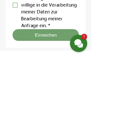
willige in die Verarbeitung 
meiner Daten zur 
Bearbeitung meiner 
Anfrage ein.
*
Einreichen
1
Finden Sie uns
Friedrich-Engels-Str. 12,
16827 Neuruppin OT Alt Ruppin
Email:
info@hotelaar.de