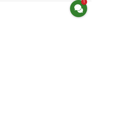
1
Finden Sie uns
Friedrich-Engels-Str. 12,
16827 Neuruppin OT Alt Ruppin
Email:
info@hotelaar.de
Tel:
+49 3391 7650
WhatsApp
Website-Links