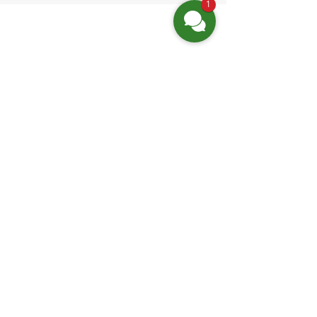
1
Finden Sie uns
Friedrich-Engels-Str. 12,
16827 Neuruppin OT Alt Ruppin
Email:
info@hotelaar.de
Tel:
+49 3391 7650
WhatsApp
Website-Links