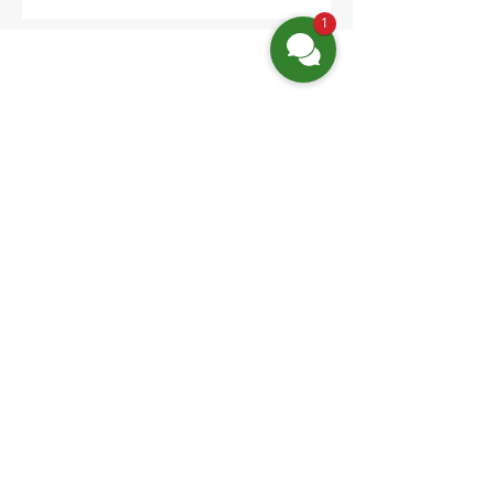
1
Finden Sie uns
Friedrich-Engels-Str. 12,
16827 Neuruppin OT Alt Ruppin
Email:
info@hotelaar.de
Tel:
+49 3391 7650
WhatsApp