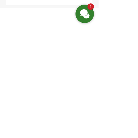
1
Finden Sie uns
Friedrich-Engels-Str. 12,
16827 Neuruppin OT Alt Ruppin
Email:
info@hotelaar.de
Tel:
+49 3391 7650
WhatsApp