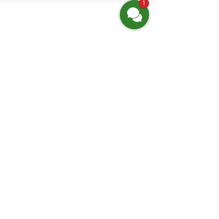
1
Finden Sie uns
Friedrich-Engels-Str. 12,
16827 Neuruppin OT Alt Ruppin
Email:
info@hotelaar.de
Tel:
+49 3391 7650
WhatsApp
Website-Links