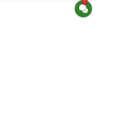
1
Finden Sie uns
Friedrich-Engels-Str. 12,
16827 Neuruppin OT Alt Ruppin
Email:
info@hotelaar.de
Tel:
+49 3391 7650
WhatsApp
Website-Links