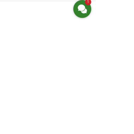
1
Finden Sie uns
Friedrich-Engels-Str. 12,
16827 Neuruppin OT Alt Ruppin
Email:
info@hotelaar.de
Tel:
+49 3391 7650
WhatsApp
Website-Links