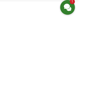
1
Finden Sie uns
Friedrich-Engels-Str. 12,
16827 Neuruppin OT Alt Ruppin
Email:
info@hotelaar.de
Tel:
+49 3391 7650
WhatsApp
Website-Links