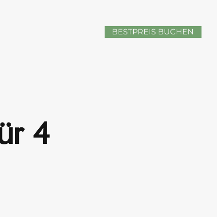
BESTPREIS BUCHEN
̈r 4