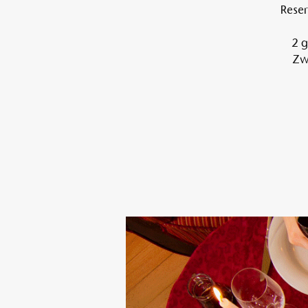
Reser
2 g
Zwi