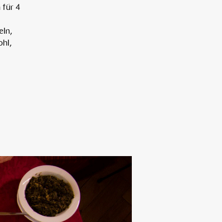
für 4
eln,
Alten Rhi
ohl,
Hotel und Resta