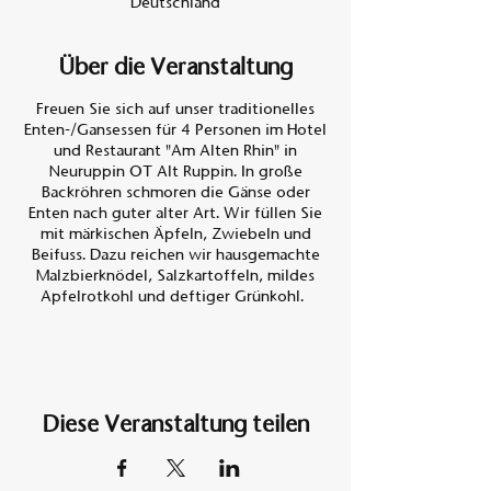
Deutschland
Über die Veranstaltung
Freuen Sie sich auf unser traditionelles
Enten-/Gansessen für 4 Personen im Hotel
und Restaurant "Am Alten Rhin" in
Neuruppin OT Alt Ruppin. In große
Backröhren schmoren die Gänse oder
Enten nach guter alter Art. Wir füllen Sie
mit märkischen Äpfeln, Zwiebeln und
Beifuss. Dazu reichen wir hausgemachte
Malzbierknödel, Salzkartoffeln, mildes
Apfelrotkohl und deftiger Grünkohl.
Preis Entenessen 130,- €
Preis Gansessen 145,- €
In der Zeit vom
Diese Veranstaltung teilen
01.11.2023 bis 22.12.2023 bieten wir in
diesem Jahr an:
2 ganze Enten oder 1 ganze Gans für 4