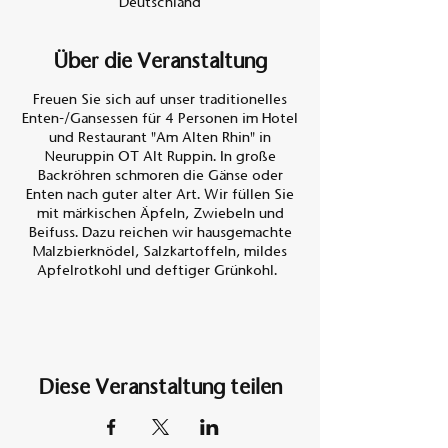
Deutschland
Über die Veranstaltung
Freuen Sie sich auf unser traditionelles
Enten-/Gansessen für 4 Personen im Hotel
und Restaurant "Am Alten Rhin" in
Neuruppin OT Alt Ruppin. In große
Backröhren schmoren die Gänse oder
Enten nach guter alter Art. Wir füllen Sie
mit märkischen Äpfeln, Zwiebeln und
Beifuss. Dazu reichen wir hausgemachte
Malzbierknödel, Salzkartoffeln, mildes
Apfelrotkohl und deftiger Grünkohl.
Preis Entenessen 130,- €
Preis Gansessen 145,- €
In der Zeit vom
Diese Veranstaltung teilen
01.11.2023 bis 22.12.2023 bieten wir in
diesem Jahr an:
2 ganze Enten oder 1 ganze Gans für 4