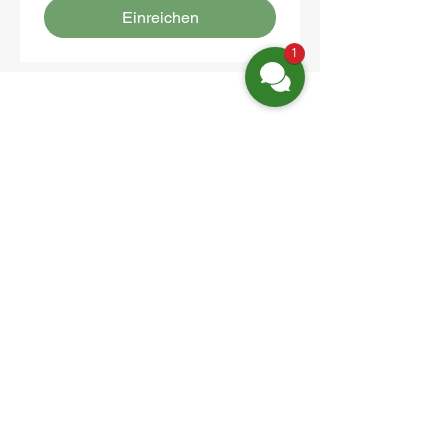
Einreichen
1
Finden Sie uns
Friedrich-Engels-Str. 12,
16827 Neuruppin OT Alt Ruppin
Email:
info@hotelaar.de
Tel:
+49 3391 7650
WhatsApp