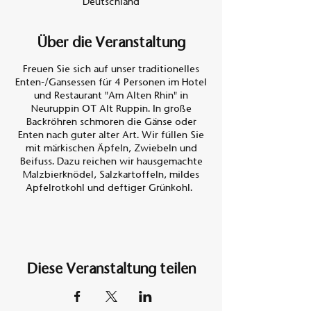
Deutschland
Über die Veranstaltung
Freuen Sie sich auf unser traditionelles
Enten-/Gansessen für 4 Personen im Hotel
und Restaurant "Am Alten Rhin" in
Neuruppin OT Alt Ruppin. In große
Backröhren schmoren die Gänse oder
Enten nach guter alter Art. Wir füllen Sie
mit märkischen Äpfeln, Zwiebeln und
Beifuss. Dazu reichen wir hausgemachte
Malzbierknödel, Salzkartoffeln, mildes
Apfelrotkohl und deftiger Grünkohl.
Preis Entenessen 130,- €
Preis Gansessen 145,- €
In der Zeit vom
Diese Veranstaltung teilen
01.11.2023 bis 22.12.2023 bieten wir in
diesem Jahr an:
2 ganze Enten oder 1 ganze Gans für 4