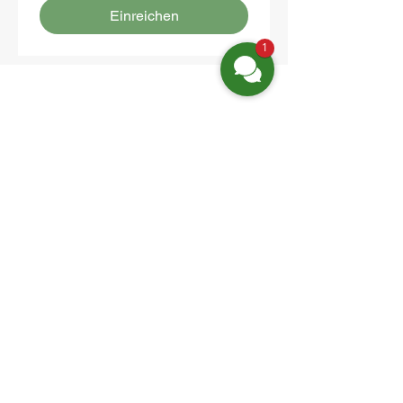
Einreichen
1
Finden Sie uns
Friedrich-Engels-Str. 12,
16827 Neuruppin OT Alt Ruppin
Email:
info@hotelaar.de
Tel:
+49 3391 7650
WhatsApp