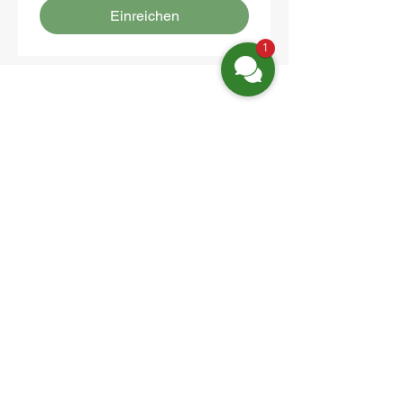
Einreichen
1
Finden Sie uns
Friedrich-Engels-Str. 12,
16827 Neuruppin OT Alt Ruppin
Email:
info@hotelaar.de
Tel:
+49 3391 7650
WhatsApp