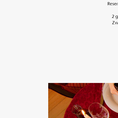
Reser
2 g
Zwi