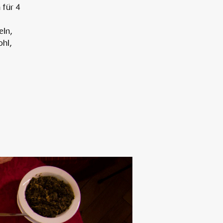
für 4
eln,
Alten Rhi
ohl,
Hotel und Resta