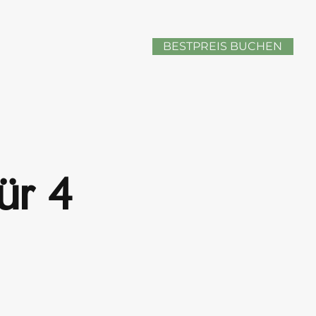
BESTPREIS BUCHEN
̈r 4