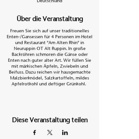
Deutschland
Über die Veranstaltung
Freuen Sie sich auf unser traditionelles
Enten-/Gansessen für 4 Personen im Hotel
und Restaurant "Am Alten Rhin" in
Neuruppin OT Alt Ruppin. In große
Backröhren schmoren die Gänse oder
Enten nach guter alter Art. Wir füllen Sie
mit märkischen Äpfeln, Zwiebeln und
Beifuss. Dazu reichen wir hausgemachte
Malzbierknödel, Salzkartoffeln, mildes
Apfelrotkohl und deftiger Grünkohl.
Preis Entenessen 130,- €
Preis Gansessen 145,- €
In der Zeit vom
Diese Veranstaltung teilen
01.11.2023 bis 22.12.2023 bieten wir in
diesem Jahr an:
2 ganze Enten oder 1 ganze Gans für 4