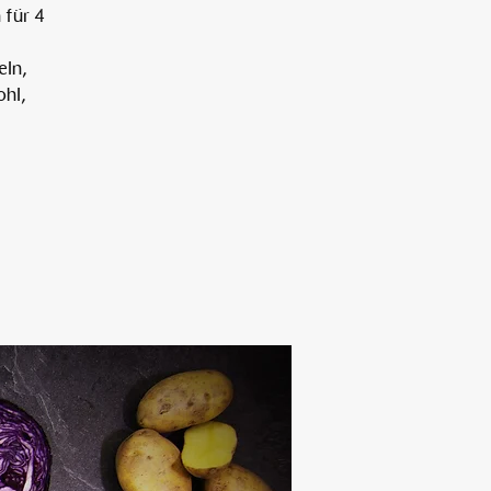
für 4
eln,
Alten Rhi
ohl,
Hotel und Resta