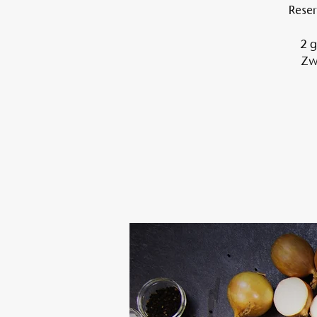
Reser
2 g
Zwi