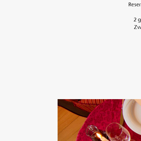
Reser
2 g
Zwi