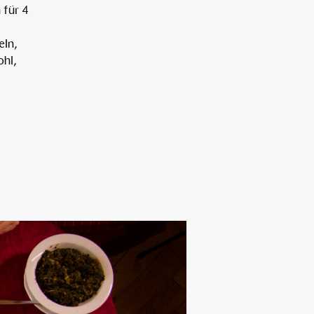
für 4
eln,
Alten Rhi
ohl,
Hotel und Resta