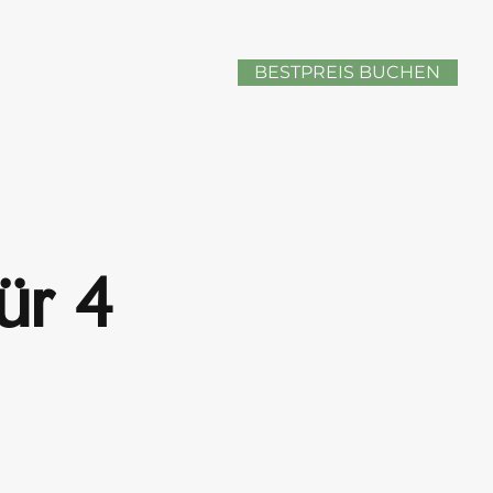
BESTPREIS BUCHEN
̈r 4