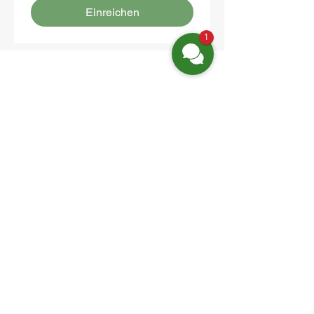
Einreichen
1
Finden Sie uns
Friedrich-Engels-Str. 12,
16827 Neuruppin OT Alt Ruppin
Email:
info@hotelaar.de
Tel:
+49 3391 7650
WhatsApp