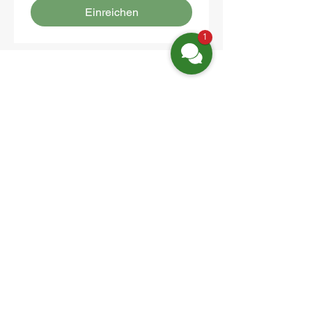
Einreichen
1
Finden Sie uns
Friedrich-Engels-Str. 12,
16827 Neuruppin OT Alt Ruppin
Email:
info@hotelaar.de
Tel:
+49 3391 7650
WhatsApp