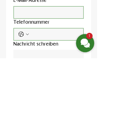
E-Mail-Adresse
*
Telefonnummer
1
Nachricht schreiben
Ja, ich möchte den 
Newsletter abonnieren.
Ich habe die 
Datenschutzerklärung
 zur 
Kenntnis genommen und 
willige in die Verarbeitung 
meiner Daten zur 
Bearbeitung meiner 