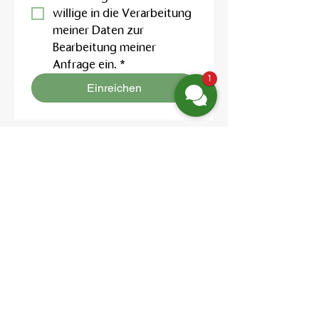
willige in die Verarbeitung 
meiner Daten zur 
Bearbeitung meiner 
Anfrage ein.
*
1
Einreichen
Location:
Friedrich-Engels-Str. 12,
16827 Neuruppin OT Alt Ruppin
Email:
info@hotelaar.de