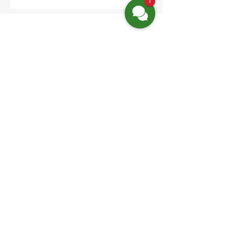
1
Location:
Friedrich-Engels-Str. 12,
16827 Neuruppin OT Alt Ruppin
Email:
info@hotelaar.de
Phone:
+49 3391 7650
Website-Links