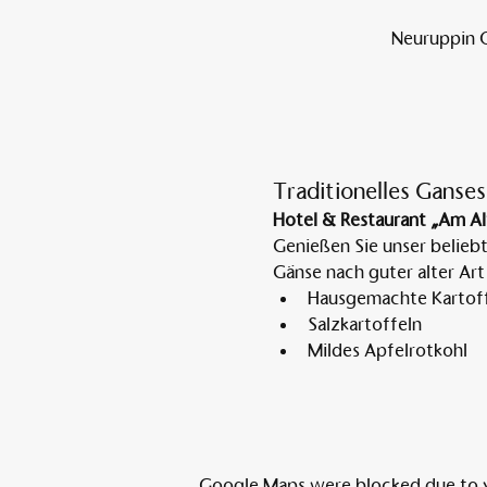
Neuruppin O
Traditionelles Ganses
Hotel & Restaurant „Am Al
Genießen Sie unser belieb
Gänse nach guter alter Art
Hausgemachte Kartoff
Salzkartoffeln
Mildes Apfelrotkohl
Google Maps were blocked due to yo