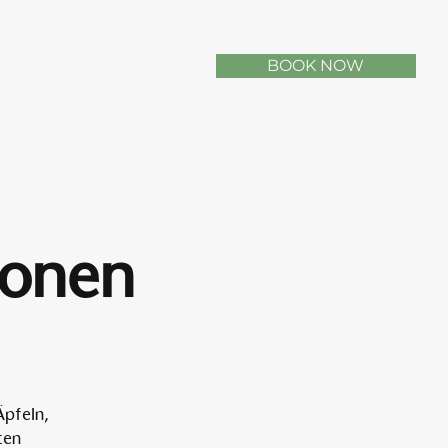
BOOK NOW
sonen
Äpfeln,
ten