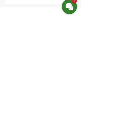
1
Location:
Friedrich-Engels-Str. 12,
16827 Neuruppin OT Alt Ruppin
Email:
info@hotelaar.de
Phone:
+49 3391 7650
Website-Links