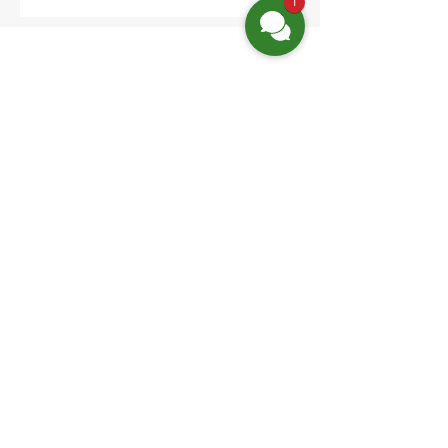
1
Location:
Friedrich-Engels-Str. 12,
16827 Neuruppin OT Alt Ruppin
Email:
info@hotelaar.de
Phone:
+49 3391 7650
Website-Links