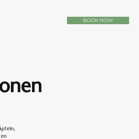
BOOK NOW
sonen
Äpfeln,
ten