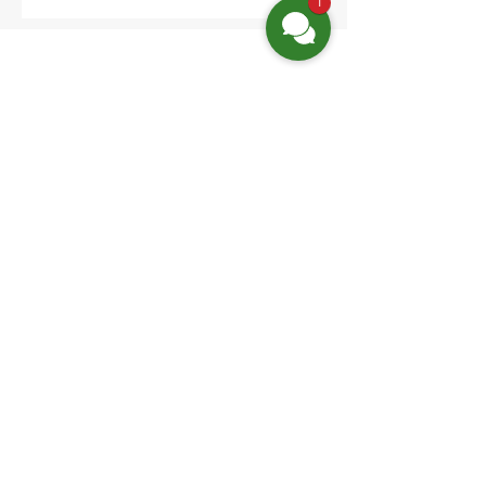
1
Location:
Friedrich-Engels-Str. 12,
16827 Neuruppin OT Alt Ruppin
Email:
info@hotelaar.de
Phone:
+49 3391 7650
Website-Links