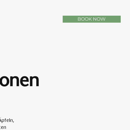
BOOK NOW
sonen
Äpfeln,
ten