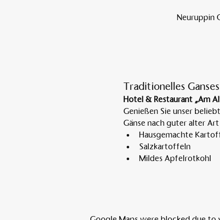
Neuruppin O
Traditionelles Ganses
Hotel & Restaurant „Am Al
Genießen Sie unser belieb
Gänse nach guter alter Art
Hausgemachte Kartoff
Salzkartoffeln
Mildes Apfelrotkohl
Google Maps were blocked due to yo