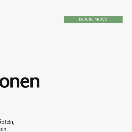
BOOK NOW
sonen
Äpfeln,
ten