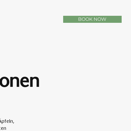
BOOK NOW
sonen
Äpfeln,
ten