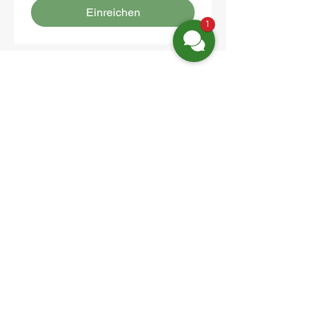
Einreichen
1
Location:
Friedrich-Engels-Str. 12,
16827 Neuruppin OT Alt Ruppin
Email:
info@hotelaar.de
Phone:
+49 3391 7650