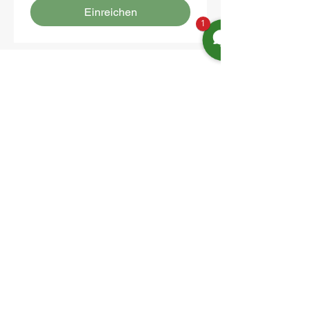
Einreichen
1
Location:
Friedrich-Engels-Str. 12,
16827 Neuruppin OT Alt Ruppin
Email:
info@hotelaar.de
Phone:
+49 3391 7650